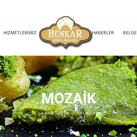
HIZMETLERIMIZ
HABERLER
BELGE
MOZAİK
Ana Sayfa
Ürünlerimiz
\\