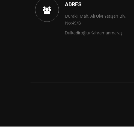
ADRES
Duraklı Mah. Ali Ulvi Yetişen Blv.
No:49/B
Dulkadiroğlu/Kahramanmaraş
Gönder